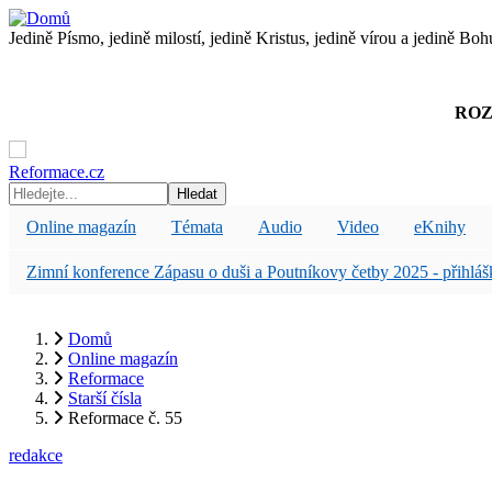
Přejít
k
Jedině Písmo, jedině milostí, jedině Kristus, jedině vírou a jedině Boh
hlavnímu
obsahu
ROZ
Reformace.cz
Hledat
Online magazín
Témata
Audio
Video
eKnihy
Zimní konference Zápasu o duši a Poutníkovy četby 2025 - přihláš
Domů
Online magazín
Drobečková
Reformace
navigace
Starší čísla
Reformace č. 55
Reformace č. 55
redakce