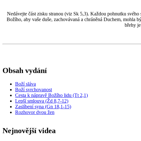
Nedávejte část zisku stranou (viz Sk 5,3). Každou pohnutku svého s
Božího, aby vaše duše, zachovávaná a chráněná Duchem, mohla být s
břehy je
Obsah vydání
Boží sláva
Boží svrchovanost
Cesta k nápravě Božího lidu (Tt 2,1)
Lepší smlouva (Žd 8,7-12)
Zaslíbení syna (Gn 18,1-15)
Rozhovor dvou žen
Nejnovější videa