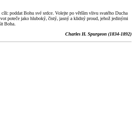
 cíli: poddat Bohu své srdce. Volejte po větším vlivu svatého Ducha
t poteče jako hluboký, čistý, jasný a klidný proud, jehož jedinými
šit Boha.
Charles H. Spurgeon (1834-1892)