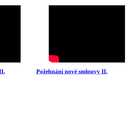
I.
Požehnání nové smlouvy II.