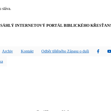
u sláva.
SÁHLÝ INTERNETOVÝ PORTÁL BIBLICKÉHO KŘESŤAN
Archiv
Kontakt
Odběr tištěného Zápasu o duši
ka