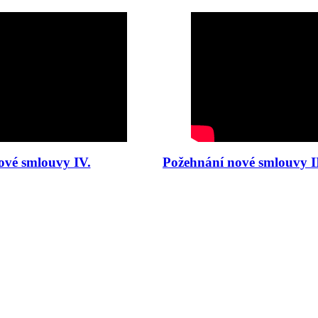
ové smlouvy IV.
Požehnání nové smlouvy II