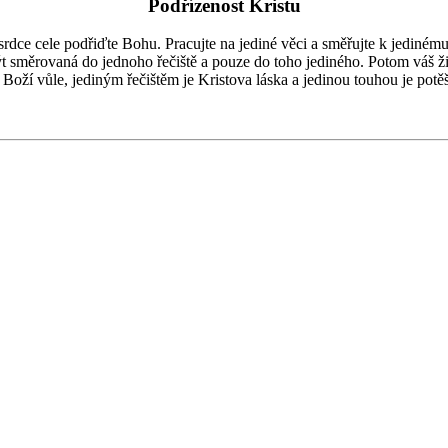
Podřízenost Kristu
rdce cele podřiďte Bohu. Pracujte na jediné věci a směřujte k jedinému
měrovaná do jednoho řečiště a pouze do toho jediného. Potom váš živo
 Boží vůle, jediným řečištěm je Kristova láska a jedinou touhou je potě