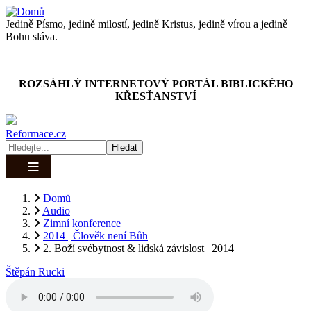
Přejít
k
Jedině Písmo, jedině milostí, jedině Kristus, jedině vírou a jedině
hlavnímu
Bohu sláva.
obsahu
ROZSÁHLÝ INTERNETOVÝ PORTÁL BIBLICKÉHO
KŘESŤANSTVÍ
Reformace.cz
Hledat
Domů
Audio
Drobečková
Zimní konference
navigace
2014 | Člověk není Bůh
2. Boží svébytnost & lidská závislost | 2014
2. Boží svébytnost & lidská závislost | 2014
Štěpán Rucki