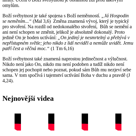
omylům.
Boží svébytnost je také spojena s Boží neměnností.
„Já Hospodin
se neměním...“
(Mal 3,6) Změna znamená vývoj, který je typický
pro stvoření. Na rozdíl od nedokonalého stvoření, Bůh se nemění a
ani není schopen se změnit, jelikož je absolutně dokonalý. Proto
jedině On je hoden uctívání:
„On jediný je nesmrtelný a přebývá v
nepřístupném světle; jeho nikdo z lidí neviděl a nemůže uvidět. Jemu
patří čest a věčná moc.“
(1 Tm 6,16)
Boží svébytnost také znamená naprostou jedinečnost a výlučnost.
Nikdo není jako On, nikdo mu není podoben a tudíž nikdo není
schopen jej pochopit nebo poznat, pokud sám Bůh mu nezjeví sebe
sama. V tom spočívá i tajemství uctívání Boha v duchu a pravdě (J
4,24).
Nejnovější videa