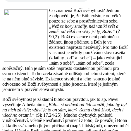
Co znamená Boží svébytnost? Jednou
z odpovědí je, že Bůh existuje od věků
pouze ze sebe a prostřednictvím sebe.
„Než se hory zrodily, než vznikl svět a
země, od věků na věky jsi ty, Bože.“
(Ž
90,2). Boží existence není podmíněna
žádnou jinou příčinou a Bůh je ve
existenci naprosto nezávislý. Pro tuto Boží
vlastnost je někdy používáno slovo aseita
(z latiny „od“ a „sebe“) – jako existující
„sám o sobě“, „sám od sebe“, zcela
soběstačný. Bůh je sám sobě naprosto dostatečnou příčinou pro
svou existenci. To ho zcela zásadně odlišuje od jeho stvoření, které
je na něm plně závislé. Existence stvoření a jeho jsoucno je plně
odvozeno od Boží svébytnosti a jeho jsoucna, které je jediným
jsoucnem v pravém slova smyslu.
Boží svébytnost je základní biblickou pravdou, jak to ap. Pavel
vysvětluje Athéňanům:
„Bůh... si nedává od lidí sloužit, jako by byl
na nich závislý; vždyť je to on sám, který všemu dává život, dech i
všechno ostatní.“
(Sk 17,24-25). Mnoho chybných pohledů
v náboženství, včetně křesťanství pramení z toho, že považují Boha
jakkoliv svázaného jinými příčinami (např. i lidskými), omezeními či
limity. Učení o Boží svébytnosti je obrannou zdí proti takovým