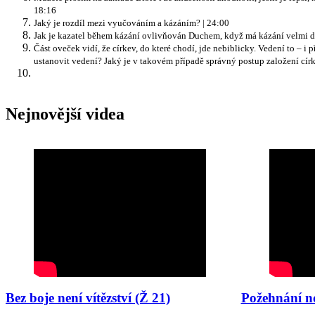
18:16
Jaký je rozdíl mezi vyučováním a kázáním? | 24:00
Jak je kazatel během kázání ovlivňován Duchem, když má kázání velmi d
Část oveček vidí, že církev, do které chodí, jde nebiblicky. Vedení to – 
ustanovit vedení? Jaký je v takovém případě správný postup založení círk
Nejnovější videa
Bez boje není vítězství (Ž 21)
Požehnání n