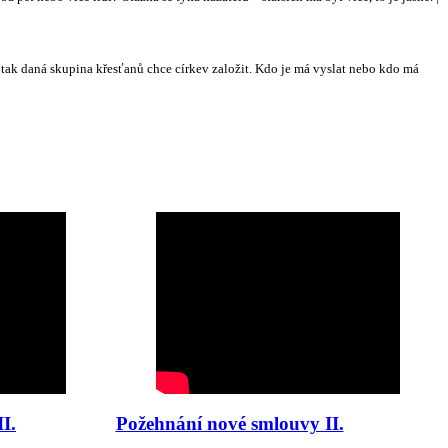
 a tak daná skupina křesťanů chce církev založit. Kdo je má vyslat nebo kdo má
I.
Požehnání nové smlouvy II.