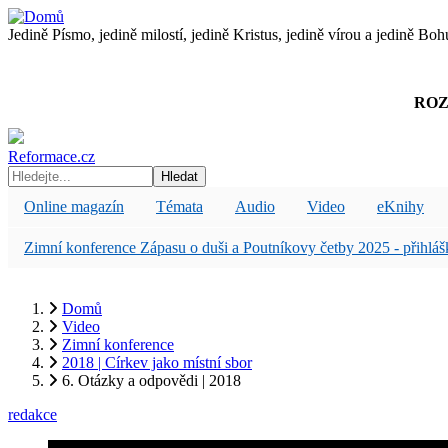
Přejít
k
Jedině Písmo, jedině milostí, jedině Kristus, jedině vírou a jedině Boh
hlavnímu
obsahu
ROZ
Reformace.cz
Hledat
Online magazín
Témata
Audio
Video
eKnihy
Zimní konference Zápasu o duši a Poutníkovy četby 2025 - přihláš
Domů
Video
Drobečková
Zimní konference
navigace
2018 | Církev jako místní sbor
6. Otázky a odpovědi | 2018
6. Otázky a odpovědi | 2018
redakce