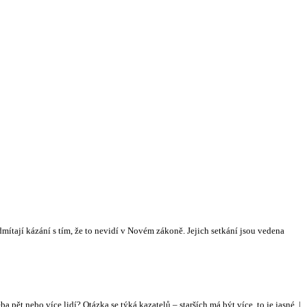
tají kázání s tím, že to nevidí v Novém zákoně. Jejich setkání jsou vedena
a pět nebo více lidí? Otázka se týká kazatelů – starších má být více, to je jasné. |