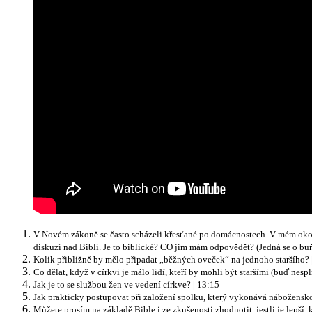
V Novém zákoně se často scházeli křesťané po domácnostech. V mém okolí
diskuzí nad Biblí. Je to biblické? CO jim mám odpovědět? (Jedná se o buň
Kolik přibližně by mělo připadat „běžných oveček“ na jednoho staršího? 
Co dělat, když v církvi je málo lidí, kteří by mohli být staršími (buď ne
Jak je to se službou žen ve vedení církve? | 13:15
Jak prakticky postupovat při založení spolku, který vykonává náboženskou
Můžete prosím na základě Bible i ze zkušenosti zhodnotit, jestli je lepší, k