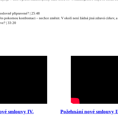
oslovně připravené? | 25:48
i přes pokornou konfrontaci – nechce změnit. V okolí není žádná jiná zdravá církev,
ve? | 33:20
ové smlouvy IV.
Požehnání nové smlouvy II