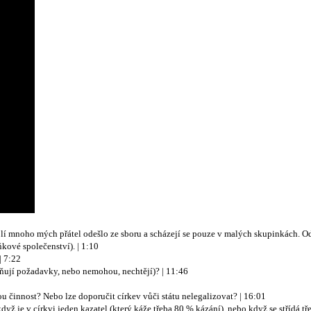
 mnoho mých přátel odešlo ze sboru a scházejí se pouze v malých skupinkách. Odmí
kové společenství). | 1:10
| 7:22
splňují požadavky, nebo nemohou, nechtějí)? | 11:46
 činnost? Nebo lze doporučit církev vůči státu nelegalizovat? | 16:01
dyž je v církvi jeden kazatel (který káže třeba 80 % kázání), nebo když se střídá třeb