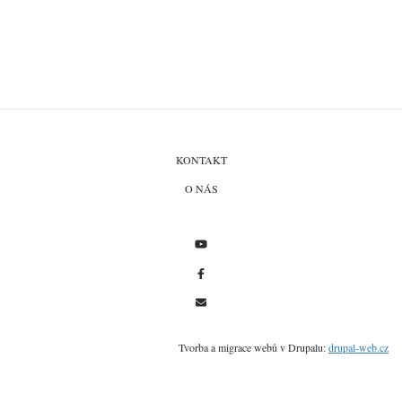
Požehnání nové smlouvy II.
KONTAKT
O NÁS
Tvorba a migrace webů v Drupalu:
drupal-web.cz