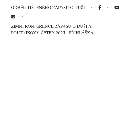
ODBĚR TIŠTĚNÉHO ZÁPASU O DUŠI
ZIMNÍ KONFERENCE ZÁPASU O DUŠI A
POUTNÍKOVY ČETBY 2025 - PŘIHLÁŠKA
Drobečková navigace
Domů
Kázání
Výklady Písma
Římanům