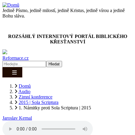
Přejít
k
Jedině Písmo, jedině milostí, jedině Kristus, jedině vírou a jedině
hlavnímu
Bohu sláva.
obsahu
ROZSÁHLÝ INTERNETOVÝ PORTÁL BIBLICKÉHO
KŘESŤANSTVÍ
Reformace.cz
Hledat
Domů
Audio
Drobečková
Zimní konference
navigace
2015 | Sola Scriptura
1. Námitky proti Sola Scriptura | 2015
1. Námitky proti Sola Scriptura | 2015
Jaroslav Kernal