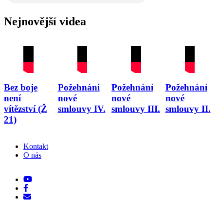
Nejnovější videa
Bez boje
Požehnání
Požehnání
Požehnání
není
nové
nové
nové
vítězství (Ž
smlouvy IV.
smlouvy III.
smlouvy II.
21)
Kontakt
O nás
Footer
menu
Sociální
sítě